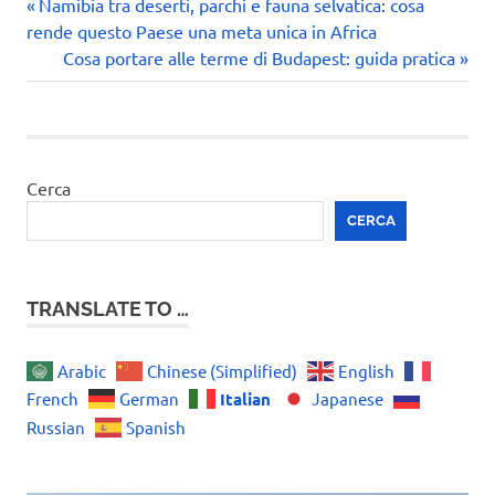
Articolo
Navigazione
Namibia tra deserti, parchi e fauna selvatica: cosa
precedente:
rende questo Paese una meta unica in Africa
articoli
Articolo
Cosa portare alle terme di Budapest: guida pratica
successivo:
Cerca
CERCA
TRANSLATE TO …
Arabic
Chinese (Simplified)
English
Italian
French
German
Japanese
Russian
Spanish