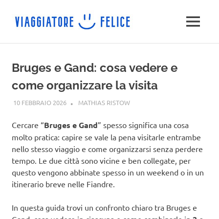
Salta
al
MENU
contenuto
Bruges e Gand: cosa vedere e
come organizzare la visita
10 FEBBRAIO 2026
MATHIAS RISTOW
DESTINAZIONI
Cercare “
Bruges e Gand
” spesso significa una cosa
molto pratica: capire se vale la pena visitarle entrambe
nello stesso viaggio e come organizzarsi senza perdere
tempo. Le due città sono vicine e ben collegate, per
questo vengono abbinate spesso in un weekend o in un
itinerario breve nelle Fiandre.
In questa guida trovi un confronto chiaro tra Bruges e
Gand, cosa vedere in ciascuna e come combinarle in