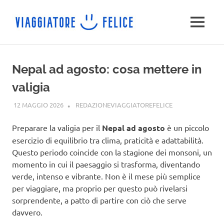
Salta
al
MENU
contenuto
Nepal ad agosto: cosa mettere in
valigia
12 MAGGIO 2026
REDAZIONEVIAGGIATOREFELICE
CONSIGLI DI
VIAGGIO
Preparare la valigia per il
Nepal ad agosto
è un piccolo
esercizio di equilibrio tra clima, praticità e adattabilità.
Questo periodo coincide con la stagione dei monsoni, un
momento in cui il paesaggio si trasforma, diventando
verde, intenso e vibrante. Non è il mese più semplice
per viaggiare, ma proprio per questo può rivelarsi
sorprendente, a patto di partire con ciò che serve
davvero.